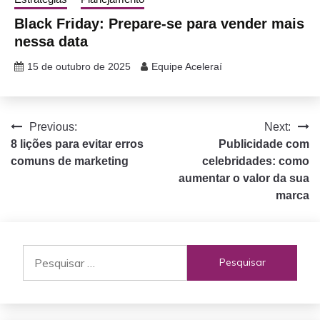
Black Friday: Prepare-se para vender mais
nessa data
15 de outubro de 2025
Equipe Aceleraí
Navegação
Previous:
Next:
8 lições para evitar erros
Publicidade com
de
comuns de marketing
celebridades: como
Post
aumentar o valor da sua
marca
Pesquisar
por: