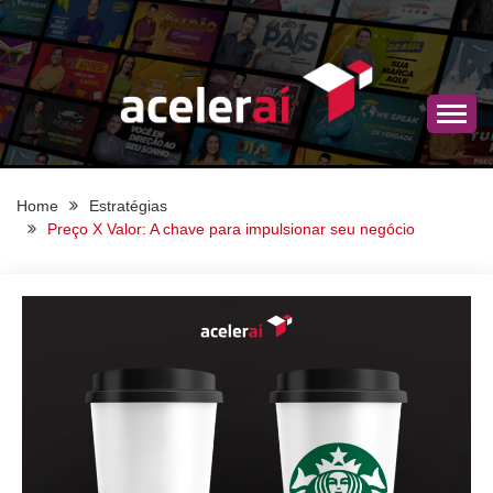
Skip
to
content
Estratégias de marketing de autoridade, campanhas
BLOG ACELERAÍ
com celebridades e planejamento comercial para
empresas que querem vender mais.
Home
Estratégias
Preço X Valor: A chave para impulsionar seu negócio